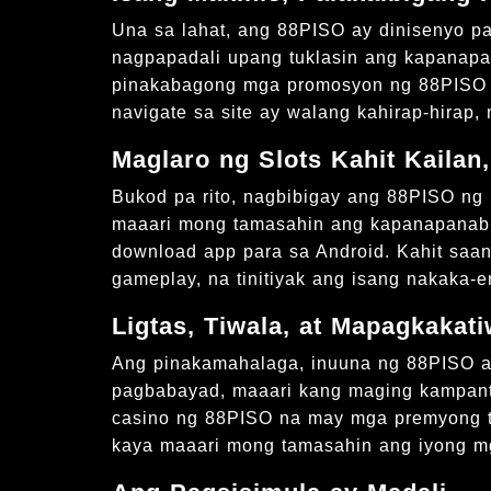
Una sa lahat, ang 88PISO ay dinisenyo pa
nagpapadali upang tuklasin ang kapanapa
pinakabagong mga promosyon ng 88PISO ca
navigate sa site ay walang kahirap-hirap
Maglaro ng Slots Kahit Kailan
Bukod pa rito, nagbibigay ang 88PISO ng 
maaari mong tamasahin ang kapanapanabi
download app para sa Android. Kahit saa
gameplay, na tinitiyak ang isang nakaka
Ligtas, Tiwala, at Mapagkakat
Ang pinakamahalaga, inuuna ng 88PISO a
pagbabayad, maaari kang maging kampante 
casino ng 88PISO na may mga premyong t
kaya maaari mong tamasahin ang iyong mg