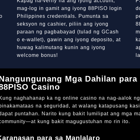
Kapag na-verify na ang iyong account,
P
mag-log in gamit ang iyong 88PISO login
d
o
Philippines credentials. Pumunta sa
p
seksyon ng cashier, piliin ang iyong
8
paraan ng pagbabayad (tulad ng GCash
m
o e-wallet), gawin ang iyong deposito, at
k
huwag kalimutang kunin ang iyong
a
welcome bonus!
l
Nangungunang Mga Dahilan para 
88PISO Casino
Kung naghahanap ka ng online casino na nag-aalok n
pinakamataas na seguridad, at walang katapusang kas
dapat puntahan. Narito kung bakit lumilipat ang mga m
community—at kung bakit magugustuhan mo rin ito.
Karanasan para sa Manlalaro