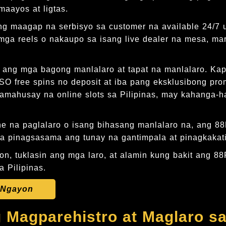
aayos at ligtas.
 ng maagap na serbisyo sa customer na available 24/
 mga reels o nakaupo sa isang live dealer na mesa, 
O ang mga bagong manlalaro at tapat na manlalaro. Ka
SO free spins no deposit at iba pang eksklusibong pr
mahusay na online slots sa Pilipinas, may kahanga-
e na paglalaro o isang bihasang manlalaro na, ang 8
a pinagsasama ang tunay na gantimpala at pinagkakat
on, tuklasin ang mga laro, at alamin kung bakit ang 8
 Pilipinas.
 Ngayon
 Magparehistro at Maglaro s