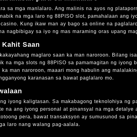
ra sa mga manlalaro. Ang malinis na ayos ng platapor
nabik na mga laro ng 88PISO slot, pamahalaan ang iyo
sino. Kung ikaw man ay bago sa online na paglalaro
, na nagbibigay sa iyo ng mas maraming oras upang ma
, Kahit Saan
kakayahang maglaro saan ka man naroroon. Bilang isan
k na mga slots ng 88PISO sa pamamagitan ng iyong 
n ka man naroroon, maaari mong habulin ang malalakin
-engganyong karanasan sa bawat paglalaro mo.
iwalaan
ng iyong kaligtasan. Sa makabagong teknolohiya ng p
na ang iyong personal at pinansyal na mga detalye ay 
otoong pera, bawat transaksyon ay sumusunod sa pin
a laro nang walang pag-aalala.