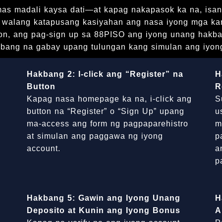
as madali kaysa dati—at kapag nakapasok ka na, isa
 walang katapusang kasiyahan ang nasa iyong mga kama
yon, ang pag-sign up sa 88PISO ang iyong unang hakba
kbang na gabay upang tulungan kang simulan ang iyon
Hakbang 2: I-click ang “Register” na
H
Button
R
Kapag nasa homepage ka na, i-click ang
S
button na “Register” o “Sign Up” upang
u
ma-access ang form ng pagpaparehistro
m
at simulan ang paggawa ng iyong
p
account.
a
p
Hakbang 5: Gawin ang Iyong Unang
H
Deposito at Kunin ang Iyong Bonus
A