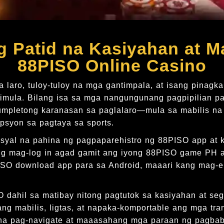
 Patid na Kasiyahan at Ma
88PISO Online Casino
aro, tuloy-tuloy na mga gantimpala, at isang pinagka
mula. Bilang isa sa mga nangungunang pagpipilian pa
umpletong karanasan sa paglalaro—mula sa mabilis na
psyon sa pagtaya sa sports.
yal na pahina ng pagpaparehistro ng 88PISO app at k
ng mag-log in agad gamit ang iyong 88PISO game PH a
ISO download app para sa Android, maaari kang mag-enj
 dahil sa matibay nitong pagtutok sa kasiyahan at segu
g mabilis, ligtas, at napaka-komportable ang mga tra
a pag-navigate at maaasahang mga paraan ng pagbaba